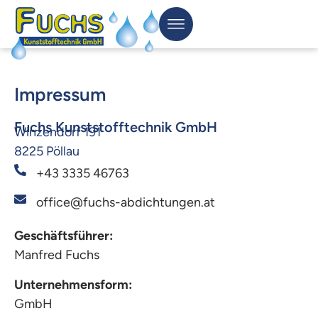
Impressum
Fuchs Kunststofftechnik GmbH
Winzendorf 191
8225 Pöllau
+43 3335 46763
office@fuchs-abdichtungen.at
Geschäftsführer:
Manfred Fuchs
Un­ter­neh­mens­form:
GmbH